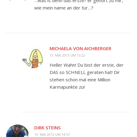
…was is denn das erste? er gehört zu mir,
wie mein name an der tür…?
MICHAELA VON AICHBERGER
13. MAI 2013 UM 15:22
Heller Wahn! Du bist der erste, der
DAS so SCHNELL geraten hat! Dir
stehen schon mal eine Million
Karmapunkte zu!
DIRK STEINS
13. MAI 2013 UM 14:57