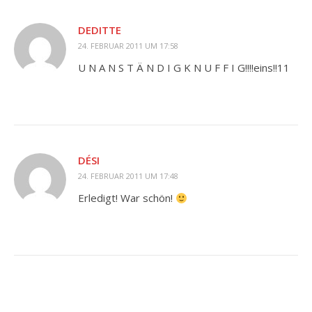
DEDITTE
24. FEBRUAR 2011 UM 17:58
U N A N S T Ä N D I G K N U F F I G!!!!eins!!11
DÉSI
24. FEBRUAR 2011 UM 17:48
Erledigt! War schön!