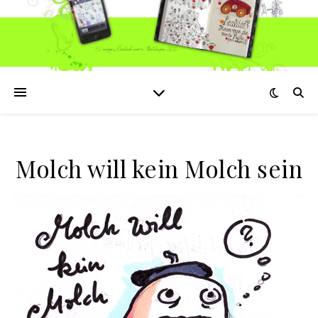
Molch will kein Molch sein