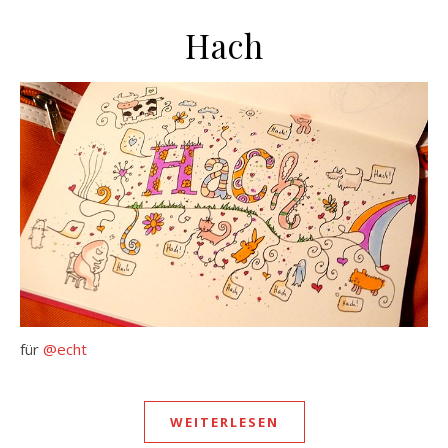
Hach
für
@echt
WEITERLESEN