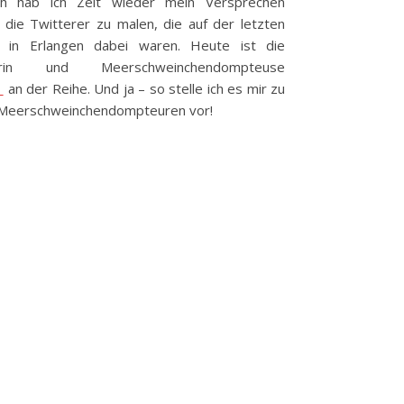
ch hab ich Zeit wieder mein Versprechen
, die Twitterer zu malen, die auf der letzten
e in Erlangen dabei waren. Heute ist die
erin und Meerschweinchendompteuse
_
an der Reihe. Und ja – so stelle ich es mir zu
 Meerschweinchendompteuren vor!