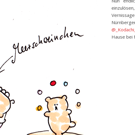
Nun endli
einzulösen
Vernissag
Nürnberg
@_Kodachi
Hause bei