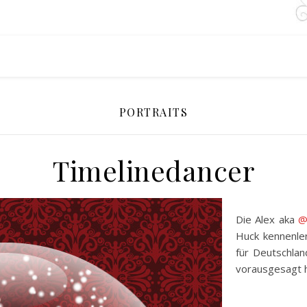
PORTRAITS
Timelinedancer
Die Alex aka
@
Huck kennenler
für Deutschla
vorausgesagt h